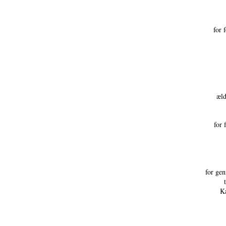
for 
æld
for 
for gen
Ka