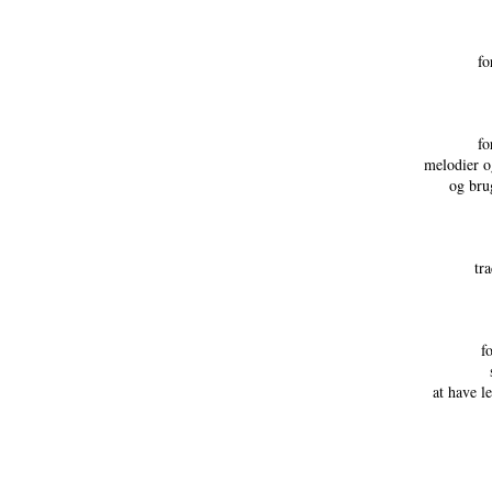
fo
fo
melodier o
og bru
tr
f
at have l