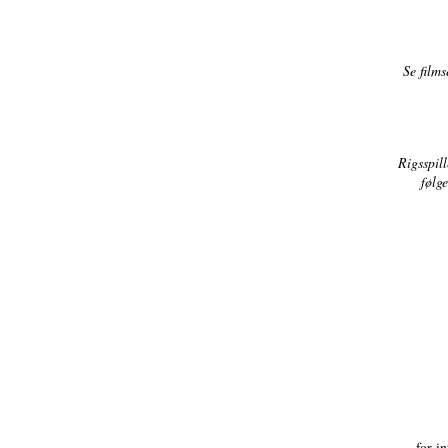
Se films
Rigsspill
følg
for i