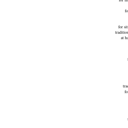
f
for si
traditio
at h
tra
fo