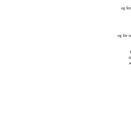
og fo
og for u
m
s