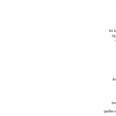
for k
og
fo
fo
quelbe o